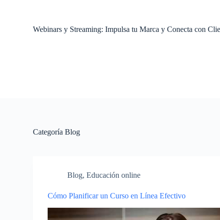
S
a
l
Webinars y Streaming: Impulsa tu Marca y Conecta con Clie
t
a
r
a
l
c
o
n
t
e
n
Categoría
Blog
i
d
o
Blog
,
Educación online
Cómo Planificar un Curso en Línea Efectivo