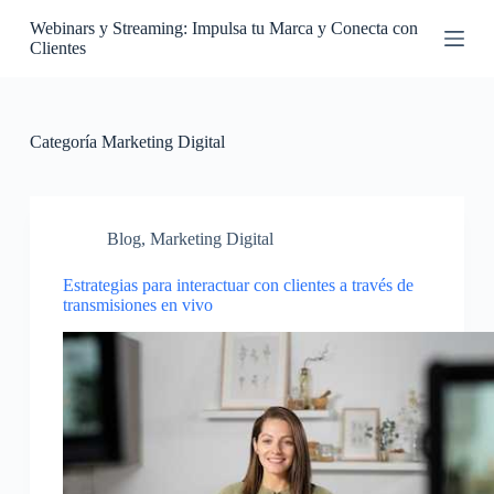
S
Webinars y Streaming: Impulsa tu Marca y Conecta con
a
Clientes
l
t
a
r
a
Categoría
Marketing Digital
l
c
o
n
t
Blog
,
Marketing Digital
e
n
Estrategias para interactuar con clientes a través de
i
transmisiones en vivo
d
o