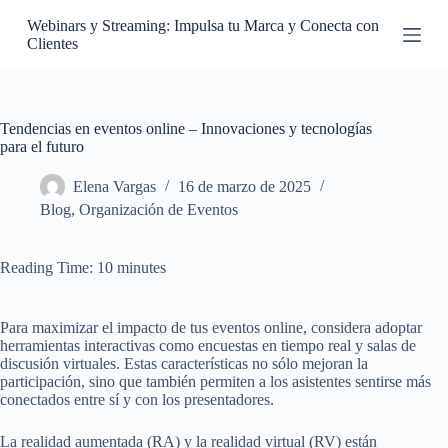
S
Webinars y Streaming: Impulsa tu Marca y Conecta con
a
Clientes
l
t
a
r
a
Tendencias en eventos online – Innovaciones y tecnologías
l
para el futuro
c
o
Elena Vargas
16 de marzo de 2025
n
Blog
,
Organización de Eventos
t
e
n
Reading Time:
10
minutes
i
d
o
Para maximizar el impacto de tus eventos online, considera adoptar
herramientas interactivas como encuestas en tiempo real y salas de
discusión virtuales. Estas características no sólo mejoran la
participación, sino que también permiten a los asistentes sentirse más
conectados entre sí y con los presentadores.
La realidad aumentada (RA) y la realidad virtual (RV) están